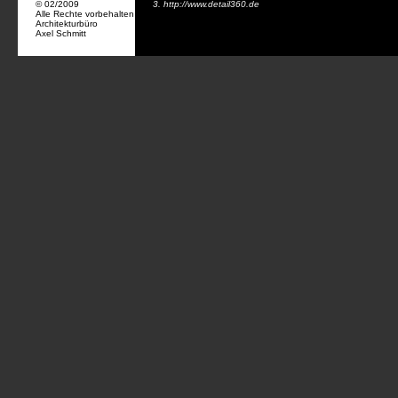
© 02/2009
3.
http://www.detail360.de
Alle Rechte vorbehalten
Architekturbüro
Axel Schmitt