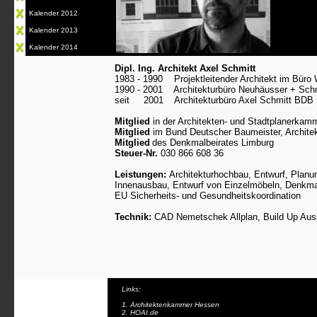
Kalender 201
2
Kalender 201
3
Kalender 201
4
Dipl. Ing. Architekt Axel Schmitt
1983 - 1990 Projektleitender Architekt im Bür
1990 - 2001 Architekturbüro Neuhäusser + Sc
seit 2001 Architekturbüro Axel Schmitt BDB
Mitglied
in der Architekten- und Stadtplanerkam
Mitglied
im Bund Deutscher Baumeister, Architek
Mitglied
des Denkmalbeirates Limburg
Steuer-Nr.
030 866 608 36
Leistungen:
Architekturhochbau, Entwurf, Planu
Innenausbau, Entwurf von Einzelmöbeln, Denkmal
EU Sicherheits- und Gesundheitskoordination
Technik:
CAD Nemetschek Allplan, Build Up Au
L
inks:
1.
Architektenkammer Hessen
2.
HOAI.de