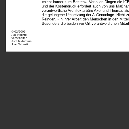
«nicht immer zum Besten». Vor allen Dingen die ICE
und der Kostendruck erfordert auch von uns Maßna
verantwortliche Architekturbüro Axel und Thomas Sc
die gelungene Umsetzung der Außenanlage. Nicht zule
Reingen, «in ihrer Arbeit den Menschen in den Mitt
Besonders die beiden vor Ort verantwortlichen Mita
© 02/2009
Alle Rechte
vorbehalten
Architekturbüro
Axel Schmitt