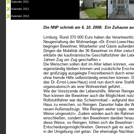
Kalender 201
1
Kalender 201
2
Kalender 201
3
Die NNP schrieb am 6. 10. 2008:
Ein Zuhause au
Limburg. Rund 370 000 Euro haben die Verantwortlic
Neugestaltung der Wohnanlage «Dr.-Ernst-Loew-Haus
begingen Bewohner, Mitarbeiter und Gäste außerdem 
Dingen die Mobilität der 36 Bewohner im Alter zwisc
erklärte der kaufmännische Geschäftsführer der Lebe
Jahren Zug um Zug geschaffen.»
Die Menschen sollen dort im Alter leben können, «wo
eigenständig bleiben können und zusätzliche Erschw
der großzügig ausgelegte Freizeitbereich durch ei
ohne fremde Hilfe selbstständig erreichen können. 
das Dr.-Ernst-Loew-Haus) sind nun durch eine Stahl
organisatorisch als eine Wohneinheit geführt... .
Wie der Vorsitzende der Lebenshilfe, Werner Reingen
Nun können die Bewohner auch die Möglichkeit nutze
Rollstuhlfahrer war das Schwimmbad – aufgrund des
Haus zu erreichen, so Reingen. Darunter habe die 
neuen Außenaufzugs. Wie Reingen weiter sagte, wer
Weise umgesetzt». Zudem würden auch die Rahmenbe
einschließen, sondern den Bewohnern darüber hinaus
diese Weise, so Reingen, fühlen sich die Bewohner 
Entscheidungsmöglichkeiten. Dennoch gab es auch W
in der Umgebung viel getan. Die ehemalige Nachbars