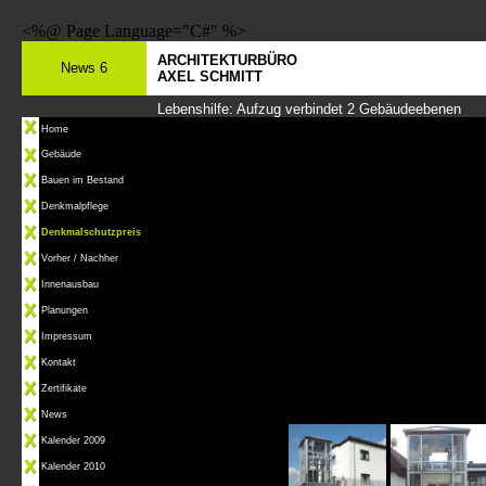
<%@ Page Language="C#" %>
ARCHITEKTURBÜRO
News 6
AXEL SCHMITT
Lebenshilfe: Aufzug verbindet 2 Gebäudeebenen
Home
Gebäude
Bauen im Bestand
Denkmalpflege
Denkmalschutzpreis
Vorher / Nachher
Innenausbau
Planungen
Impressum
Kontakt
Zertifikate
News
Kalender 2009
Kalender 2010